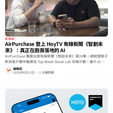
新聞稿
AirPurchase 登上 HoyTV 有線新聞《智創未
來》：真正在廚房落地的 AI
AirPurchase 獲邀出席有線新聞《智創未來》第24集，總經理葉子
軒與客戶夥伴鮨樂及 Top Blade Steak Lab 同場示範，展示 AI 採
購管理如何真正改變香港餐廳的日常營運。
編輯部
2026年6月13日 · 1 分鐘閱讀