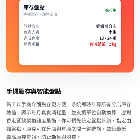
分店間食材互調
庫存盤點
進行中
41
三文魚扒
kg
手機點存，即時上傳
調撥項目
三文魚扒 · 12 kg
來源分店
中央廚房（總部）
28
急凍牛肉
kg
盤點分店
銅鑼灣分店
目標分店
銅鑼灣分店
負責人員
李生
預計送達
今日 15:00
8
有機蔬菜
kg
負責人員
王師傅
完成進度
18 / 24 項
低
差異項目
有機蔬菜 −2 kg
手機點存與智能盤點
員工以手機介面點存更方便，系統即時計算所有分店庫存
總值，顯示每月真實消耗量，並支援單位自動換算，應對
香港餐飲業複雜度量衡。你可預先設定盤點計劃、指定由
誰盤點，庫存可在分店與倉庫之間一鍵調撥，並設最低／
最高庫存警報，防止斷貨與浪費。