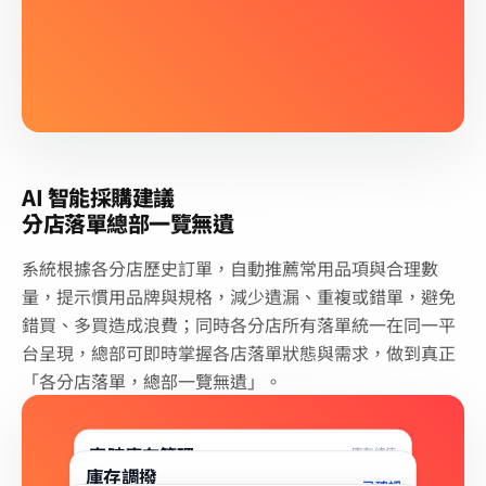
天記麵包供應有限公司
每日
前日 20:00
最低 50 個
本地有機蔬菜
AI 建議
58
箱
近 4 週總採購量
10
kg
HK$22.00 × 10 kg (散裝)
每週 3 次
建議採購頻率
本地豬梅頭肉
AI 建議
庫存低 2 kg
15
kg
HK$58.00 × 15 kg
AI 智能採購建議
分店落單總部一覽無遺
系統根據各分店歷史訂單，自動推薦常用品項與合理數
量，提示慣用品牌與規格，減少遺漏、重複或錯單，避免
錯買、多買造成浪費；同時各分店所有落單統一在同一平
台呈現，總部可即時掌握各店落單狀態與需求，做到真正
「各分店落單，總部一覽無遺」。
實時庫存管理
庫存總值
$15,730
庫存調撥
手機盤點 · 即時更新
已確認