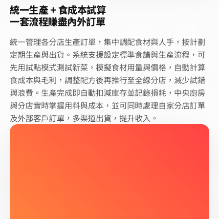
統一生產 + 食成本試算
一套流程賺盡內外訂單
統一管理各分店生產訂單，集中調配食材與人手，按計劃
定期生產與出貨。系統支援設定標準食譜與生產流程，可
先用試點模式測試新菜，模擬食材用量與價格，自動計算
食成本與毛利，調整配方後再推行至全線分店，減少試錯
與浪費。生產完成即自動扣減庫存並記錄損耗，中央廚房
與分店實時掌握用料與成本，並可同時處理自家分店訂單
及外部客戶訂單，多渠道出貨，提升收入。
挪威三文魚柳 180g × 4/PACK
現有存貨
24
.00
採購設定
391204000088
現有供應商無須更換
建立採購訂單 #PO-2026-091
日期
採購單號
數量
待發送
合計 HK$2,143 · 3 項貨品
香港鮮肉有限公司
一、三、五
前日 18:00
最低 30 kg
三文魚扒
AI 建議
新鮮蔬菜批發有限公司
庫存低 3 kg
一至六
當日 09:00
最低 5 kg
20
kg
HK$68.00 × 20 kg (180g × 4/PACK)