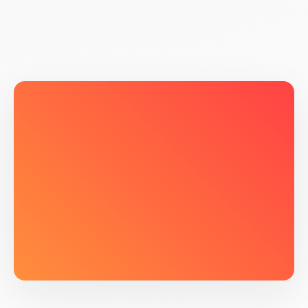
祕製醬汁
$335.80
工單 #2026-001
外部
已排産
成本/份
分店生產訂單
30L 批量 · BOM 成本試算
30L 祕製醬汁 · 中央廚房（總部）
計劃定期生產與出貨
番茄醬
8kg
$148.00
開始時間
2026-06-22 08:00
生抽
3L
$66.00
完成時間
2026-06-22 18:00
銅鑼灣
內部
06-24 09:00
生產中
負責廚師
陳師傅
祕製醬汁
·
10L
蠔油
2kg
$70.00
生産地點
中央廚房 A區
旺角
內部
蒜蓉
1.5kg
$42.00
預計成本
HK$268.95
06-24 09:00
待排産
祕製醬汁
·
8L
目標分店
銅鑼灣 / 旺角
砂糖
1kg
$9.80
明記飲食有限公司
外部
06-25 10:00
待排産
秘製滷水
·
5L